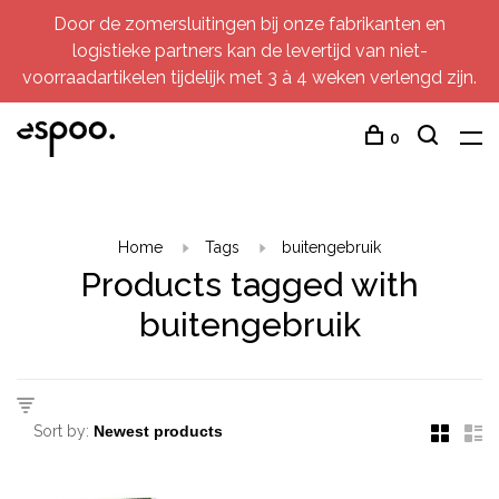
Door de zomersluitingen bij onze fabrikanten en
logistieke partners kan de levertijd van niet-
voorraadartikelen tijdelijk met 3 à 4 weken verlengd zijn.
0
Home
Tags
buitengebruik
Products tagged with
buitengebruik
Sort by: