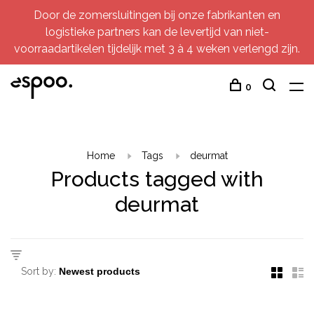
Door de zomersluitingen bij onze fabrikanten en
logistieke partners kan de levertijd van niet-
voorraadartikelen tijdelijk met 3 à 4 weken verlengd zijn.
0
Home
Tags
deurmat
Products tagged with
deurmat
Sort by: