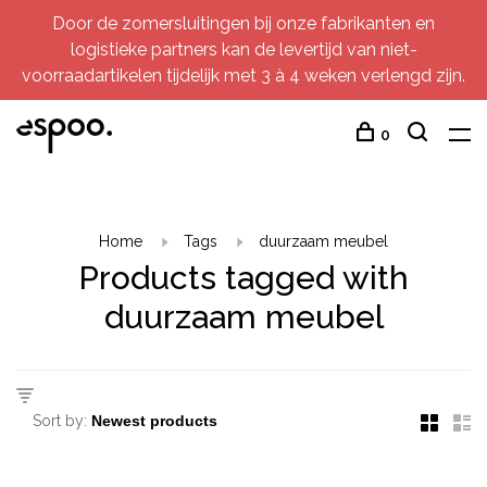
Door de zomersluitingen bij onze fabrikanten en
logistieke partners kan de levertijd van niet-
voorraadartikelen tijdelijk met 3 à 4 weken verlengd zijn.
0
Home
Tags
duurzaam meubel
Products tagged with
duurzaam meubel
Sort by: