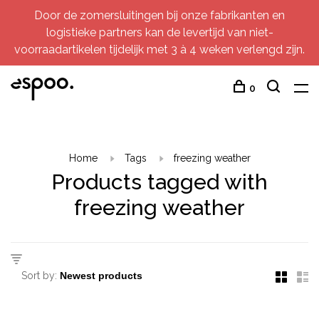
Door de zomersluitingen bij onze fabrikanten en
logistieke partners kan de levertijd van niet-
voorraadartikelen tijdelijk met 3 à 4 weken verlengd zijn.
0
Home
Tags
freezing weather
Products tagged with
freezing weather
Sort by: