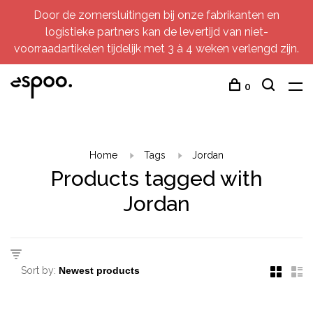
Door de zomersluitingen bij onze fabrikanten en
logistieke partners kan de levertijd van niet-
voorraadartikelen tijdelijk met 3 à 4 weken verlengd zijn.
0
Home
Tags
Jordan
Products tagged with
Jordan
Sort by: