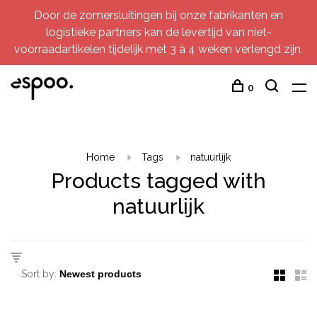
Door de zomersluitingen bij onze fabrikanten en
logistieke partners kan de levertijd van niet-
voorraadartikelen tijdelijk met 3 à 4 weken verlengd zijn.
0
Home
Tags
natuurlijk
Products tagged with
natuurlijk
Sort by: