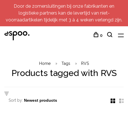
Door de zomersluitingen bij onze fabrikanten en
logistieke partners kan de levertijd van niet-
voorraadartikelen tijdelijk met 3 à 4 weken verlengd zijn.
0
Home
Tags
RVS
Products tagged with RVS
Sort by: